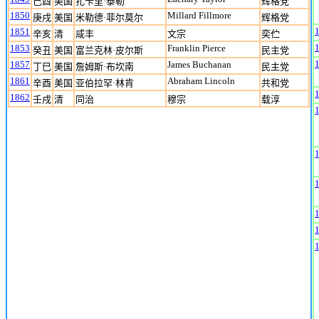
己酉
美国
扎卡里·泰勒
辉格党
1850
Millard Fillmore
庚戌
美国
米勒德·菲尔莫尔
辉格党
1851
辛亥
清
咸丰
文宗
奕伫
1853
Franklin Pierce
癸丑
美国
富兰克林·皮尔斯
民主党
1857
James Buchanan
丁巳
美国
詹姆斯·布坎南
民主党
1861
Abraham Lincoln
辛酉
美国
亚伯拉罕·林肯
共和党
1862
壬戌
清
同治
穆宗
载淳