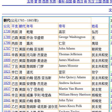
五帝
夏
商
西周
东周
|
春秋
战国
秦
西汉
新
东汉
三国
西晋
文
朝代
(公元1765 - 1865年)
公元
干支
朝代
年号
帝号
姓名
1736
丙辰
清
乾隆
高宗
弘历
1789
George Washington
己酉
美国
乔治·华盛顿
无
1796
丙辰
清
嘉庆
仁宗
禺琰
1797
John Adams
丁巳
美国
约翰·亚当斯
联邦党
1801
Thomas Jefferson
辛酉
美国
托马斯·杰斐逊
民主共和党
1809
James Madison
己巳
美国
詹姆斯·麦迪逊
民主共和党
1817
James Monroe
丁丑
美国
詹姆斯·门罗
民主共和党
1821
辛巳
清
道光
宣宗
玟宁
1825
John Quincy Adams
乙酉
美国
约翰·昆西·亚当斯
民主共和党
1829
Andrew Jackson
己丑
美国
安德鲁·杰克逊
民主共和党
1837
Martin Van Buren
丁酉
美国
马丁·范布伦
民主党
1841
William Henry Harrison
辛丑
美国
威廉·亨利·哈里森
辉格党
1841
John Tyler
辛丑
美国
约翰·泰勒
辉格党
1845
James Knox Polk
乙巳
美国
詹姆斯·诺克斯·波尔克
民主党
1849
Zachary Taylor