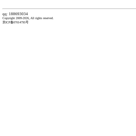
qq: 188693034
Copyright 2009-2026, All rights reserved.
京ICP备07014795号