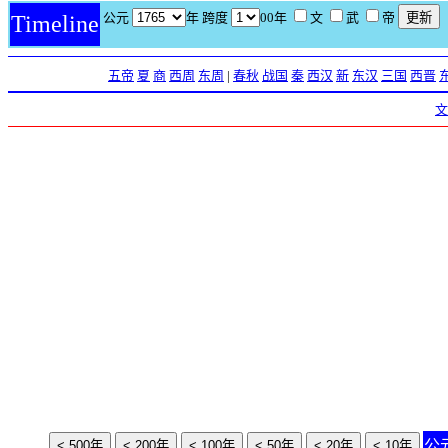
公元
年 跨度
00年
文
武
帝
Timeline
五帝
夏
商
西周
东周
|
春秋
战国
秦
西汉
新
东汉
三国
西晋
文
公