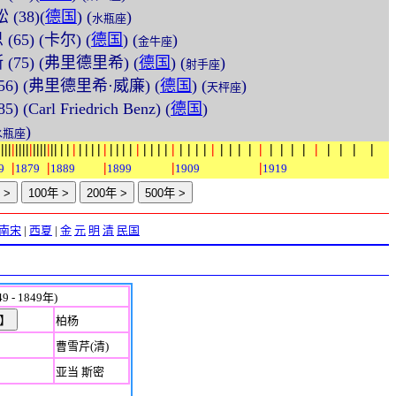
 (38)(
德国
) (
)
水瓶座
(65) (卡尔) (
德国
) (
)
金牛座
斯 (75) (弗里德里希) (
德国
) (
)
射手座
 (56) (弗里德里希·威廉) (
德国
) (
)
天枰座
) (Carl Friedrich Benz) (
德国
)
)
水瓶座
|
|
|
|
|
|
|
|
|
|
|
|
|
|
|
|
|
|
|
|
|
|
|
|
|
|
|
|
|
|
|
|
|
|
|
|
|
|
|
|
|
|
|
|
|
|
|
|
|
|
|
|
|
|
|
|
|
|
|
9
1879
1889
1899
1909
1919
南宋
|
西夏
|
金
元
明
清
民国
9 - 1849年)
柏杨
曹雪芹(清)
亚当 斯密