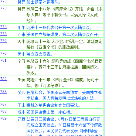
1773
癸巳
波士顿茶叶党事件。
1773
癸巳
乾隆三十八年 《四库全书》开馆，命自《永
乐大典》等书中辑佚书。以满文译《大藏
经》。
1774
甲午
北美十三州代表召开第一次大陆会议。
1775
乙未
美国独立战争爆发，第二次大陆会议召开。
1776
丙申
乾隆四十一年 大小金川叛乱平定。清廷确定
纂修《四库全书》的删改原则。
1776
丙申
独立宣言发表。
1781
辛丑
乾隆四十六年 纪昀等编成《四库全书总目提
要》。苏四十三率甘肃撒拉族、回族起义，
失败。
1782
壬寅
乾隆四十七年 《四库全书》编成，历时十
年。修《河源纪略》。
1783
癸卯
巴黎和会，英国承认美国独立，美国独立战
争结束。英人柯特发明以煤炼铁的方法。
1787
丁未
费城的制宪会议制定美国宪法。
1788
戊申
英国建造世上第一座铁桥。
1789
己酉
法召开三级会议，6月17日第三等级自行宣
布成立国民议会。20日路易十六世下令解散
国民议会，国民议会代表发表《网球场誓