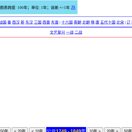
JS
图表跨度: 100年；单位: 1年；误差:+/-1年
战国
秦
西汉
新
东汉
三国
西晋
东晋
|
十六国
南朝
北朝
隋
唐
五代十国
北宋
|
辽
文艺复兴
一战
二战
公元
1749 - 1849
年