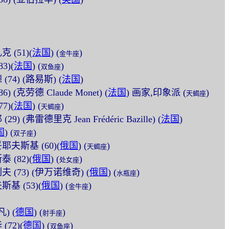
克 (51)(
法国
) (
)
金牛座
83)(
法国
) (
)
双鱼座
 (74) (路易斯) (
法国
)
86) (克劳德 Claude Monet) (
法国
) 画家,印象派 (
)
天蝎座
77)(
法国
) (
)
天蝎座
(29) (弗雷德里克 Jean Frédéric Bazille) (
法国
)
国
) (
)
双子座
妥耶夫斯基 (60)(
俄国
) (
)
天蝎座
泰 (82)(
俄国
) (
)
处女座
列夫 (73) (伊万诺维奇) (
俄国
) (
)
水瓶座
斯基 (53)(
俄国
) (
)
金牛座
) (
德国
) (
)
射手座
(72)(
德国
) (
)
双鱼座