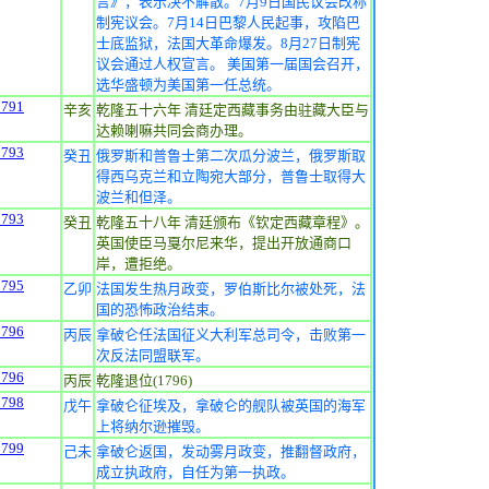
言》，表示决不解散。7月9日国民议会改称
制宪议会。7月14日巴黎人民起事，攻陷巴
士底监狱，法国大革命爆发。8月27日制宪
议会通过人权宣言。 美国第一届国会召开，
选华盛顿为美国第一任总统。
1791
辛亥
乾隆五十六年 清廷定西藏事务由驻藏大臣与
达赖喇嘛共同会商办理。
1793
癸丑
俄罗斯和普鲁士第二次瓜分波兰，俄罗斯取
得西乌克兰和立陶宛大部分，普鲁士取得大
波兰和但泽。
1793
癸丑
乾隆五十八年 清廷颁布《钦定西藏章程》。
英国使臣马戛尔尼来华，提出开放通商口
岸，遭拒绝。
1795
乙卯
法国发生热月政变，罗伯斯比尔被处死，法
国的恐怖政治结束。
1796
丙辰
拿破仑任法国征义大利军总司令，击败第一
次反法同盟联军。
1796
丙辰
乾隆退位(1796)
1798
戊午
拿破仑征埃及，拿破仑的舰队被英国的海军
上将纳尔逊摧毁。
1799
己未
拿破仑返国，发动雾月政变，推翻督政府，
成立执政府，自任为第一执政。