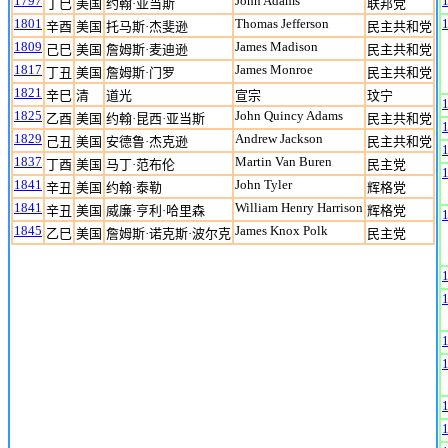
1797
John Adams
丁巳
美国
约翰·亚当斯
联邦党
1801
Thomas Jefferson
辛酉
美国
托马斯·杰斐逊
民主共和党
1809
James Madison
己巳
美国
詹姆斯·麦迪逊
民主共和党
1817
James Monroe
丁丑
美国
詹姆斯·门罗
民主共和党
1821
辛巳
清
道光
宣宗
玟宁
1825
John Quincy Adams
乙酉
美国
约翰·昆西·亚当斯
民主共和党
1829
Andrew Jackson
己丑
美国
安德鲁·杰克逊
民主共和党
1837
Martin Van Buren
丁酉
美国
马丁·范布伦
民主党
1841
John Tyler
辛丑
美国
约翰·泰勒
辉格党
1841
William Henry Harrison
辛丑
美国
威廉·亨利·哈里森
辉格党
1845
James Knox Polk
乙巳
美国
詹姆斯·诺克斯·波尔克
民主党