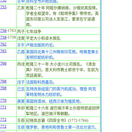
1752
壬申
百科全书开始出版。
1755
乙亥
乾隆二十年 阿睦尔撒纳叛，沙俄劝其投降。
学者全祖望卒，有《鲒埼亭集》等传世。英
国东印度公司派人至浙江，要求在宁波通
商。
1756
-1763
丙子
七年战争
1758
-1759
戊寅
平定大小和卓木叛乱
1762
壬午
卢梭出版民约论。
1765
乙酉
英国向北美十三州徵收印花税。哈格里弗士
发明珍妮纺织机。
1766
丙戌
乾隆三十一年 大小金川土司叛乱。《清会
典》刊行。意大利传教士郎世宁卒，生前为
宫廷画家。
1768
戊子
法国取科西嘉岛。
1769
己丑
瓦特改良纽昆门的蒸汽机成功。理查·阿克
莱特发明水力纺织机。
1770
庚寅
英国将澳洲、纽西兰收为殖民地。
1771
辛卯
乾隆三十六年 渥巴锡汗率土尔扈特部返回伊
犁地区。渥巴锡汗等朝觐。
1772
壬辰
纪晓岚总纂《四库全书》(1772-1784)
1772
壬辰
俄罗斯、奥地利和普鲁士第一次瓜分波兰。