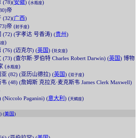
(78)(
安徽
) (
)
水瓶座
(30)帝
(32)(
广西
)
73)帝 (
)
射手座
洞 (72) (字孝达 号香涛) (
贵州
)
)
羯座
 (76) (迈克尔) (
英国
) (
)
处女座
(73) (查尔斯·罗伯特 Charles Robert Darwin) (
英国
) 博物
 (
)
水瓶座
利亚 (82) (亚历山德拉) (
英国
) (
)
双子座
斯韦 (48) (詹姆斯 克拉克·麦克斯韦 James Clerk Maxwell)
)
Niccolo Paganini) (
意大利
) (
)
天蝎座
) (
美国
)
(56) (亚伯拉罕) (
美国
)