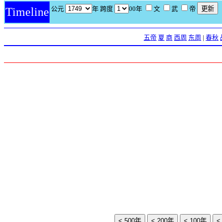
公元
年 跨度
00年
文
武
帝
Timeline
五帝
夏
商
西周
东周
|
春秋